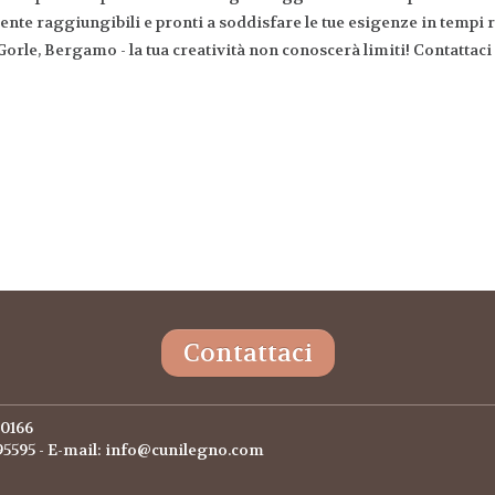
nte raggiungibili e pronti a soddisfare le tue esigenze in tempi
 a Gorle, Bergamo - la tua creatività non conoscerà limiti! Contatta
Contattaci
60166
 295595 - E-mail: info@cunilegno.com