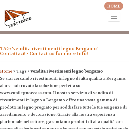
HOME
Toggle
naviga
TAG: 'vendita rivestimenti legno Bergamo'
Contattaci! / Contact us for more Info!
Home
> Tags >
vendita rivestimenti legno bergamo
Se stai cercando rivestimenti in legno di alta qualità a Bergamo,
allora hai trovato la soluzione perfetta su
www.cunilegnoecasa.com. Il nostro servizio di vendita di
rivestimenti in legno a Bergamo offre una vasta gamma di
prodotti in legno pregiato per soddisfare tutte le tue esigenze di
arredamento e decorazione. Grazie alla nostra esperienza
pluriennale nel settore, garantiamo prodotti di alta qualità con
materiali selezionati con cura e lavorati con maestria artigianale.